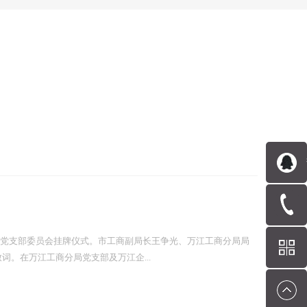
举行党支部委员会挂牌仪式。市工商副局长王争光、万江工商分局局
。在万江工商分局党支部及万江企...
式成立。王争光局长在会上对诺丽科技正式成立党支部委员会表示