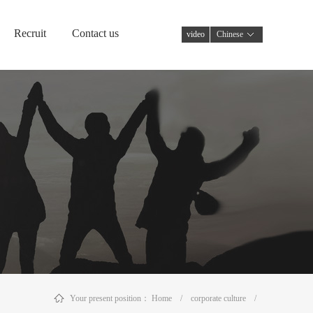
Recruit
Contact us
video
Chinese
Your present position：
Home
/
corporate culture
/