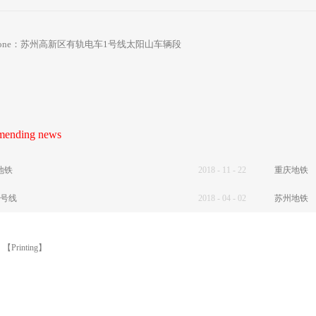
 one：
苏州高新区有轨电车1号线太阳山车辆段
ending news
地铁
2018
-
11
-
22
重庆地铁
1号线
2018
-
04
-
02
苏州地铁
】
【Printing】