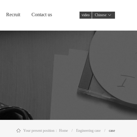
Recruit
Contact us
video
Chinese
Your present position：
Home
/
Engineering case
/
case