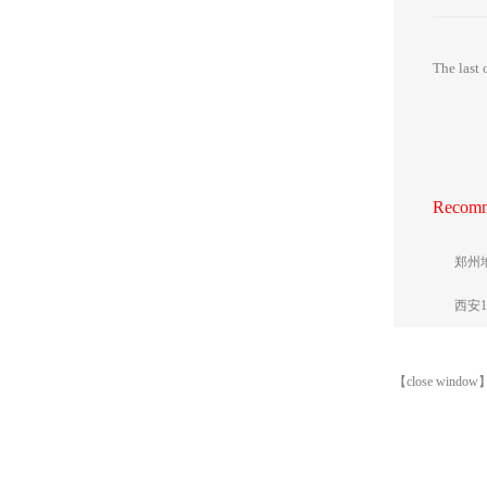
The last
Recomm
郑州
西安
【close window