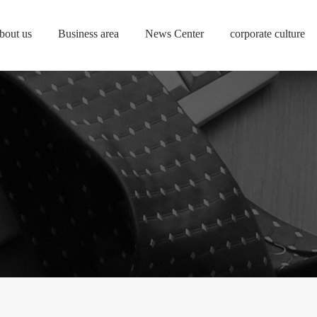
bout us
Business area
News Center
corporate culture